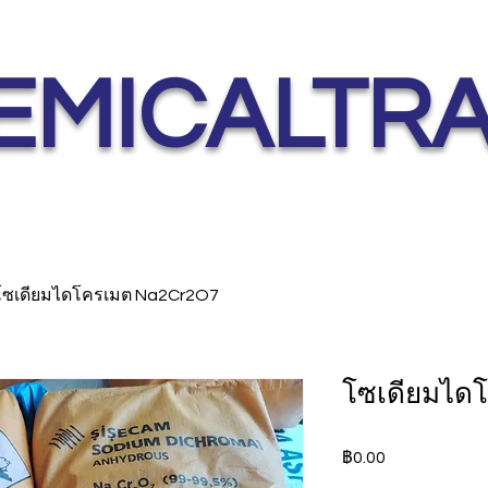
EMICALTR
โซเดียมไดโครเมต Na2Cr2O7
โซเดียมได
ราคา
฿0.00