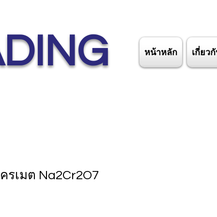
ADING
หน้าหลัก
เกี่ยวก
โครเมต Na2Cr2O7